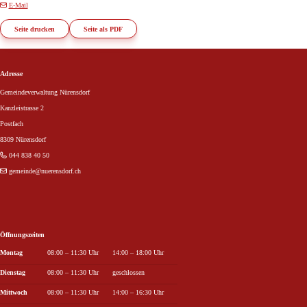
E-Mail
Seite drucken
Seite als PDF
Footer
Adresse
Gemeindeverwaltung Nürensdorf
Kanzleistrasse 2
Postfach
8309 Nürensdorf
044 838 40 50
gemeinde
@nuerensdorf.ch
Öffnungszeiten
Wochentag
Öffnungszeiten Vormittag
Öffnungszeiten Nachmittag
Montag
08:00 – 11:30 Uhr
14:00 – 18:00 Uhr
Dienstag
08:00 – 11:30 Uhr
geschlossen
Mittwoch
08:00 – 11:30 Uhr
14:00 – 16:30 Uhr