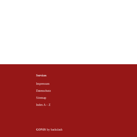
Services
Impressum
Datenschutz
Sitemap
Index A – Z
GOViS
by
backslash