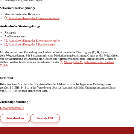
Schweizer Staatsangehörige
Identitätskarte oder Reisepass
Abmeldeerklärung der Einwohnerkontrolle
Ausländische Staatsangehörige
Reisepass
Ausländerausweis
Abmeldeerklärung der Einwohnerkontrolle
Abmeldeerklärung des Migrationsamts
Mit der definitiven Abmeldung ins Ausland erlischt die erteilte Bewilligung (C, B, L) mit
dem Wegzugsdatum. Für Personen mit einer Niederlassungsbewilligung C gibt es die Möglichkeit,
vor der Abmeldung ins Ausland ein Gesuch um Aufrechterhaltung beim Migrationsamt Zürich zu
stellen. Weitere Informationen entnehmen Sie der
Weisung des Migrationsamts des Kantons
Zürich
.
Meldefrist
Bitte beachten Sie, dass das Nichteinhalten der Meldefrist von 14 Tagen eine Ordnungsbusse
gemäss § 1 Ziff. 14 Bst. a der Verordnung über das kantonalrechtliche Ordnungsbussenverfahren
von CHF 100.00 nach sich ziehen kann.
Zuständige Abteilung
Einwohnerkontrolle
Seite drucken
Seite als PDF
Footer