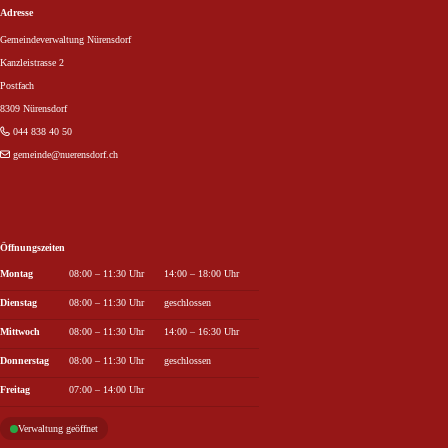
Adresse
Gemeindeverwaltung Nürensdorf
Kanzleistrasse 2
Postfach
8309 Nürensdorf
044 838 40 50
gemeinde
@nuerensdorf.ch
Öffnungszeiten
Wochentag
Öffnungszeiten Vormittag
Öffnungszeiten Nachmittag
Montag
08:00 – 11:30 Uhr
14:00 – 18:00 Uhr
Dienstag
08:00 – 11:30 Uhr
geschlossen
Mittwoch
08:00 – 11:30 Uhr
14:00 – 16:30 Uhr
Donnerstag
08:00 – 11:30 Uhr
geschlossen
Freitag
07:00 – 14:00 Uhr
Verwaltung geöffnet