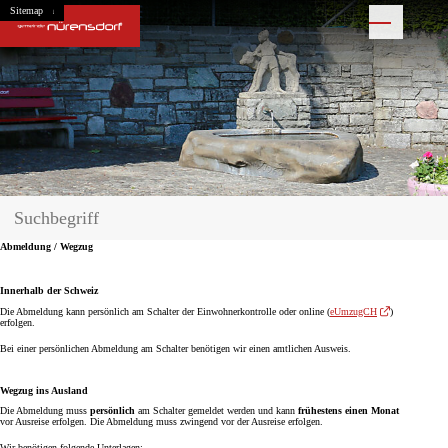
Navigieren in Nürensdorf
Schnellnavigation
Home
Navigation
Inhalt
Suche
Sitemap
Hauptnavigation
Suche
Suchbegriff
Suche starten
Abmeldung / Wegzug
Innerhalb der Schweiz
Die Abmeldung kann persönlich am Schalter der Einwohnerkontrolle oder online (
eUmzugCH
)
erfolgen.
Bei einer persönlichen Abmeldung am Schalter benötigen wir einen amtlichen Ausweis.
Wegzug ins Ausland
Die Abmeldung muss
persönlich
am Schalter gemeldet werden und kann
frühestens einen Monat
vor Ausreise erfolgen. Die Abmeldung muss zwingend vor der Ausreise erfolgen.
Wir benötigen folgende Unterlagen: