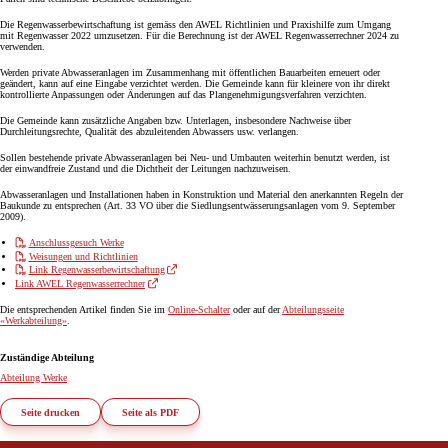
Die Regenwasserbewirtschaftung ist gemäss den AWEL Richtlinien und Praxishilfe zum Umgang
mit Regenwasser 2022 umzusetzen. Für die Berechnung ist der AWEL Regenwasserrechner 2024 zu
verwenden.
Werden private Abwasseranlagen im Zusammenhang mit öffentlichen Bauarbeiten er­neuert oder
geändert, kann auf eine Eingabe verzichtet werden. Die Gemeinde kann für kleinere von ihr direkt
kontrollierte Anpassungen oder Änderungen auf das Plangenehmi­gungsverfahren verzichten.
Die Gemeinde kann zusätzliche Angaben bzw. Unterlagen, insbesondere Nachweise über
Durchleitungsrechte, Qualität des abzuleitenden Abwassers usw. verlangen.
Sollen bestehende private Abwasseranlagen bei Neu- und Umbauten weiterhin benutzt werden, ist
der einwandfreie Zustand und die Dichtheit der Leitungen nachzuweisen.
Abwasseranlagen und Installationen haben in Konstruktion und Material den anerkannten Regeln der
Baukunde zu entsprechen (Art. 33 VO über die Siedlungsentwässerungsanlagen vom 9. September
2009).
Anschlussgesuch Werke
Weisungen und Richtlinien
Link Regenwasserbewirtschaftung
Link AWEL Regenwasserrechner
Die entsprechenden Artikel finden Sie im
Online-Schalter
oder auf der
Abteilungsseite
«Werkabteilung»
.
Zuständige Abteilung
Abteilung Werke
Seite drucken
Seite als PDF
Footer