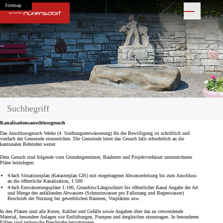
Navigieren in Nürensdorf
Schnellnavigation
Home
Navigation
Inhalt
Suche
Sitemap
Hauptnavigation
Suche
Suchbegriff
Suche starten
Kanalisationsanschlussgesuch
Das Anschlussgesuch Werke (4. Siedlungsentwässerung) für die Bewilligung ist schriftlich und
vierfach der Gemeinde einzureichen. Die Gemeinde leitet das Gesuch falls erforderlich an die
kantonalen Behörden weiter.
Dem Gesuch sind folgende vom Grundeigentümer, Bauherrn und Projektverfasser unterzeichnete
Pläne beizulegen:
4-fach Situationsplan (Katasterplan GIS) mit eingetragener Abwasserleitung bis zum Anschluss
an die öffentliche Kanalisation, 1:500
4-fach Entwässerungspläne 1:100, Grundriss/Längsschnitt bis öffentlicher Kanal Angabe der Art
und Menge des anfallenden Abwassers (Schmutzwasser pro Fallstrang und Regenwasser)
Beschrieb der Nutzung bei gewerblichen Räumen, Vorplätzen usw.
In den Plänen sind alle Koten, Kaliber und Gefälle sowie Angaben über das zu verwen­dende
Material, besondere Anlagen wie Entlüftungen, Pumpen und dergleichen einzutra­gen. In besonderen
Fällen sind technische Beschriebe beizubringen.