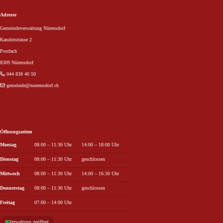
Adresse
Gemeindeverwaltung Nürensdorf
Kanzleistrasse 2
Postfach
8309 Nürensdorf
044 838 40 50
gemeinde
@nuerensdorf.ch
Öffnungszeiten
Wochentag
Öffnungszeiten Vormittag
Öffnungszeiten Nachmittag
Montag
08:00 – 11:30 Uhr
14:00 – 18:00 Uhr
Dienstag
08:00 – 11:30 Uhr
geschlossen
Mittwoch
08:00 – 11:30 Uhr
14:00 – 16:30 Uhr
Donnerstag
08:00 – 11:30 Uhr
geschlossen
Freitag
07:00 – 14:00 Uhr
Verwaltung geöffnet