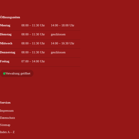
Öffnungszeiten
Wochentag
Öffnungszeiten Vormittag
Öffnungszeiten Nachmittag
Montag
08:00 – 11:30 Uhr
14:00 – 18:00 Uhr
Dienstag
08:00 – 11:30 Uhr
geschlossen
Mittwoch
08:00 – 11:30 Uhr
14:00 – 16:30 Uhr
Donnerstag
08:00 – 11:30 Uhr
geschlossen
Freitag
07:00 – 14:00 Uhr
Verwaltung geöffnet
Services
Impressum
Datenschutz
Sitemap
Index A – Z