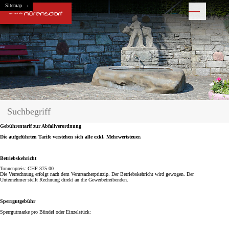
Navigieren in Nürensdorf
Schnellnavigation
Home
Navigation
Inhalt
Suche
Sitemap
Hauptnavigation
Suche
Suchbegriff
Suche starten
Gebührentarif zur Abfallverordnung
Die aufgeführten Tarife verstehen sich alle exkl. Mehrwertsteuer.
Betriebskehricht
Tonnenpreis: CHF 375.00
Die Verrechnung erfolgt nach dem Verursacherprinzip. Der Betriebskehricht wird gewogen. Der
Unternehmer stellt Rechnung direkt an die Gewerbetreibenden.
Sperrgutgebühr
Sperrgutmarke pro Bündel oder Einzelstück: