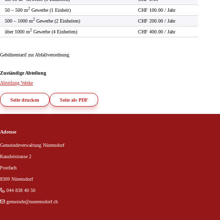
2
50 – 500 m
Gewerbe (1 Einheit)
CHF 100.00 / Jahr
2
500 – 1000 m
Gewerbe (2 Einheiten)
CHF 200.00 / Jahr
2
über 1000 m
Gewerbe (4 Einheiten)
CHF 400.00 / Jahr
Gebührentarif zur Abfallverordnung
Zuständige Abteilung
Abteilung Werke
Seite drucken
Seite als PDF
Footer
Adresse
Gemeindeverwaltung Nürensdorf
Kanzleistrasse 2
Postfach
8309 Nürensdorf
044 838 40 50
gemeinde
@nuerensdorf.ch