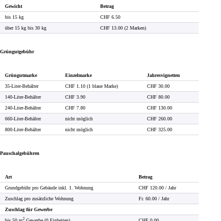
Gewicht
Betrag
bis 15 kg
CHF 6.50
über 15 kg bis 30 kg
CHF 13.00 (2 Marken)
Grüngutgebühr
Grüngutmarke
Einzelmarke
Jahresvignetten
35-Liter-Behälter
CHF 1.10 (1 blaue Marke)
CHF 30.00
140-Liter-Behälter
CHF 3.90
CHF 80.00
240-Liter-Behälter
CHF 7.80
CHF 130.00
660-Liter-Behälter
nicht möglich
CHF 260.00
800-Liter-Behälter
nicht möglich
CHF 325.00
Pauschalgebühren
Art
Betrag
Grundgebühr pro Gebäude inkl. 1. Wohnung
CHF 120.00 / Jahr
Zuschlag pro zusätzliche Wohnung
Fr. 60.00 / Jahr
Zuschlag für Gewerbe
2
bis 50 m
Gewerbe (0 Einheiten)
CHF 0.00