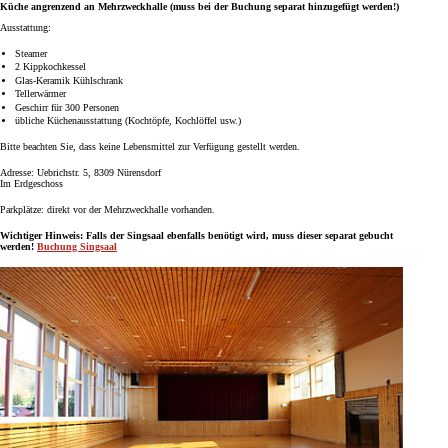
Küche angrenzend an Mehrzweckhalle (muss bei der Buchung separat hinzugefügt werden!)
Ausstattung:
Steamer
2 Kippkochkessel
Glas-Keramik Kühlschrank
Tellerwärmer
Geschirr für 300 Personen
übliche Küchenausstattung (Kochtöpfe, Kochlöffel usw.)
Bitte beachten Sie, dass keine Lebensmittel zur Verfügung gestellt werden.
Adresse: Uebrichstr. 5, 8309 Nürensdorf
Im Erdgeschoss
Parkplätze: direkt vor der Mehrzweckhalle vorhanden.
Wichtiger Hinweis: Falls der Singsaal ebenfalls benötigt wird, muss dieser separat gebucht
werden!
Buchung Singsaal