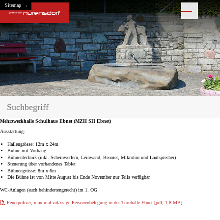
Navigieren in Nürensdorf
Schnellnavigation
Home
Navigation
Inhalt
Suche
Sitemap
Hauptnavigation
Suche
Suchbegriff
Suche starten
Mehrzweckhalle Schulhaus Ebnet (MZH SH Ebnet)
Ausstattung:
Hallengrösse: 12m x 24m
Bühne mit Vorhang
Bühnentechnik (inkl. Scheinwerfern, Leinwand, Beamer, Mikrofon und Lautsprecher)
Steuerung über vorhandenes Tablet
Bühnengrösse: 8m x 6m
Die Bühne ist von Mitte August bis Ende November nur Teils verfügbar
WC-Anlagen (auch behindertengerecht) im 1. OG
Feuerpolizei; maximal zulässige Personenbelegung in der Turnhalle Ebnet [pdf, 1.8 MB]