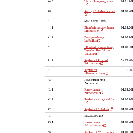
40.8
Weiterbildungsreglement
01.01.20
40.9
Konzept Schulsozialarbeit
01.08.20
41
Schule und Eltern
41.1
Elternbeitragsverordnung
01.08.20
Mittagstisch
41.2
Beitragsordnung
01.08.20
Luftballon
41.3
Elternbeitragsverordnung
01.08.20
Tagesfamilien Zürcher
Unterland
41.4
Reglement Elternrat
17.09.20
Primarschule
41.5
Reglement
19.11.20
Elternmitwirkung
42
Kindergarten und
Primarschule
42.1
Hausordnung
01.08.20
Primarschule
42.2
Reglement Aufgabenhilfe
01.06.20
42.3
Reglement Schulbus
01.08.20
43
Sekundarschule
43.1
Hausordnung
01.08.20
Sekundarschule
43.2
Reglement 12. Schuljahr
01.08.20