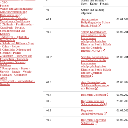
4
Schule und Bildung -
- GFO
Sport - Kultur - Freizeit
Parteien
Wahlen und Abstimmungen
40
Schule und Bildung
Gemeindeversammlung
allgemein
Rechtssammlung
1 Gemeinde - Behörde -
40.1
Anstaltsvertrag
01.01.20
Verwaltung - Bevölkerung
Heilpädagogische Schule
2 Zivilrecht - Familienrecht -
Bezirk Bülach
Grundbuch - Notariat,
Schuldbetreibung und
40.2
Vertrag Koordinations-
01.08.20
Konkurs
und Fachstelle für die
3 Strafrecht - Opferhilfe -
kommunalen
Gewaltschutz
schulpsychologischen
4 Schule und Bildung - Sport
Dienste im Bezirk Bülach
- Kultur - Freizeit
und der Gemeinde
5 Öffentliche Ordnung und
Brütten (KOFAS)
Sicherheit: Polizei -
Zivilschutz - Feuerwehr und
40.21
Statuten Koordinations-
01.08.20
Feuerpolizei - Tierschutz
und Fachstelle für die
6 Finanzen - Steuern -
kommunalen
Gebühren
schulpsychologischen
7 Raumplanung - Bauen -
Dienste im Bezirk Bülach
Umwelt - Energie - Verkehr
und der Gemeinde
8 Soziales - Gesundheit -
Brütten
Arbeit
9 Wirtschaft - Landwirtschaft -
40.3
Anschlussvertrag zum
01.08.20
Gewerbe
Schülerzuteilungsvertrag
mit Brütten
40.4
Reglement Jokertage
01.08.20
40.5
Reglement über den
25.03.20
Schwimmunterricht
40.6
Reglement
01.06.20
Aufgabenbetreuung
40.7
Reglement Lager und
01.08.20
Schulreisen