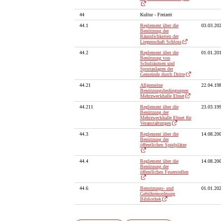
44
Kultur - Freizeit
44.1
Reglement über die
03.03.20
Benützung der
Räumlichkeiten der
Liegenschaft Schloss
44.2
Reglement über die
01.01.20
Benützung von
Schulräumen und
Sportanlagen der
Gemeinde durch Dritte
44.21
Allgemeine
22.04.19
Benützungsbedingungen
Mehrzweckhalle Ebnet
44.211
Reglement über die
23.03.19
Benützung der
Mehrzweckhalle Ebnet für
Veranstaltungen
44.3
Reglement über die
14.08.20
Benützung der
öffentlichen Spielplätze
44.4
Reglement über die
14.08.20
Benützung der
öffentlichen Feuerstellen
44.6
Benutzungs- und
01.01.20
Gebührenordnung
Bibliothek