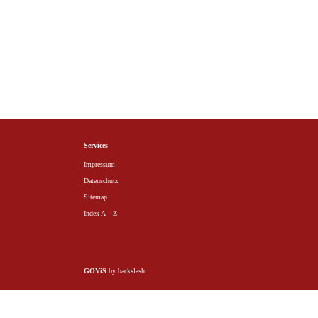
Services
Impressum
Datenschutz
Sitemap
Index A – Z
GOViS
by
backslash