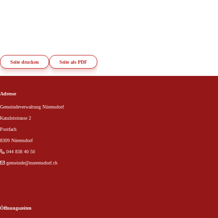
Seite drucken
Seite als PDF
Footer
Adresse
Gemeindeverwaltung Nürensdorf
Kanzleistrasse 2
Postfach
8309 Nürensdorf
044 838 40 50
gemeinde
@nuerensdorf.ch
Öffnungszeiten